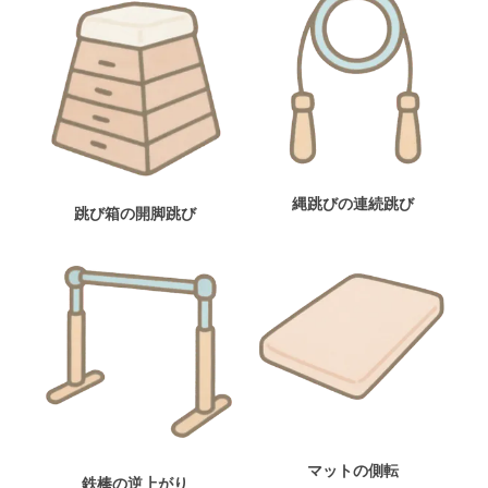
縄跳びの連続跳び
跳び箱の開脚跳び
マットの側転
鉄棒の逆上がり