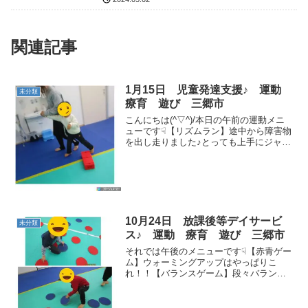
関連記事
1月15日 児童発達支援♪ 運動
未分類
療育 遊び 三郷市
こんにちは(^▽^)/本日の午前の運動メニ
ューです☟【リズムラン】途中から障害物
を出し走りました♪とっても上手にジャン
プが出来ました👏 【サンサン体操】先生
の真似をして踊ることができました！
(o^―^o)【マット相撲】手をしっかりパ―
にして...
10月24日 放課後等デイサービ
未分類
ス♪ 運動 療育 遊び 三郷市
それでは午後のメニューです☟【赤青ゲー
ム】ウォーミングアップはやっぱりこ
れ！！【バランスゲーム】段々バランス
を取るのが上手になってきました(^▽^)/
【反復横跳び】回数も増えてきてフォー
ムも良くなってきました✨【回転ジャン