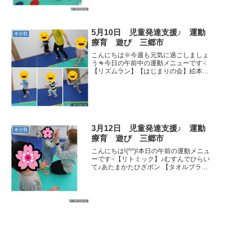
プ】先生の指示だ...
5月10日 児童発達支援♪ 運動
未分類
療育 遊び 三郷市
こんにちは🌞今週も元気に過ごしましょ
う👊今日の午前中の運動メニューです☟
【リズムラン】【はじまりの会】絵本を
真剣に聞いています☺【手遊び】🌟あた
まかたひざポン🌟むすんでひらいて【い
とぐるま】【綱引き】【毒ヘビ宝集め】
【電車ラン】運転手さんに...
3月12日 児童発達支援♪ 運動
未分類
療育 遊び 三郷市
こんにちは!(^^)!本日の午前の運動メニュ
ーです☟【リトミック】♪むすんでひらい
て♪あたまかたひざポン 【タオルブラン
コ】みんなとても楽しそうに参加してく
れました ☆彡 【ソリ】しっかりつかまっ
てレッツゴー🚩 【キャタピラー】犬歩き
で上手...