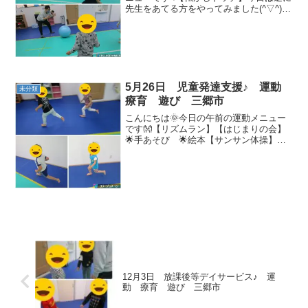
先生をあてる方をやってみました(^▽^)/
【リズムトレーニング】音楽に合わせて
体を動かしました！！👣【ダッシュ】ビ
ーチフラッグの要領で寝転がっていると
ころからすぐに...
5月26日 児童発達支援♪ 運動
未分類
療育 遊び 三郷市
こんにちは🌞今日の午前の運動メニュー
です👐【リズムラン】【はじまりの会】
🌟手あそび 🌟絵本【サンサン体操】
【マット相撲】【綱引き】【ロデオ玉入
れ】【風船バレー】上手に風船を打つこ
とが出来ました🎈【サーキット】🌟鉄
棒 🌟くもの巣くぐり 🌟トラ...
12月3日 放課後等デイサービス♪ 運
動 療育 遊び 三郷市