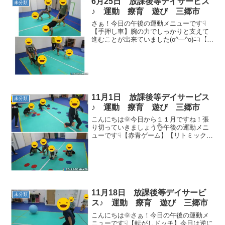
6月25日 放課後等デイサービス
未分類
♪ 運動 療育 遊び 三郷市
さぁ！今日の午後の運動メニューです☟
【手押し車】腕の力でしっかりと支えて
進むことが出来ていました(o^―^o)ﾆｺ【回
転ジャンプ】ジャンプして先生の言った
方向に跳びます！！✨【大縄跳び】タイ
ミングをよく定めて跳びましょう👣【パ
カポコ】障害物...
11月1日 放課後等デイサービス
未分類
♪ 運動 療育 遊び 三郷市
こんにちは🌞今日から１１月ですね！張
り切っていきましょう👌午後の運動メニ
ューです☟【赤青ゲーム】【リトミック】
【手押し車】【ボール送り】【宝集め】
【大縄跳び】【サーキット】🌟コーンタ
ッチ 🌟ハードル 🌟ナンバーコーンタ
ッチ 🌟フープジャンプ...
11月18日 放課後等デイサービ
未分類
ス♪ 運動 療育 遊び 三郷市
こんにちは🌞さぁ！今日の午後の運動メ
ニューです☟【転がしドッチ】今日は逆に