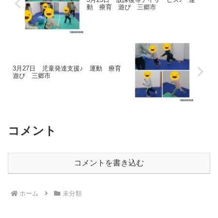
動 療育 遊び 三郷市
3月27日 児童発達支援♪ 運動 療育
遊び 三郷市
コメント
コメントを書き込む
ホーム
未分類