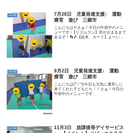
7月28日 児童発達支援♪ 運動
未分類
療育 遊び 三郷市
こんにちは🌞さぁ！今日の午前中のメニ
ューです☟【リズムラン】音が止まるまで
走るぞ！👣🎵【絵本、カード】よーいド
ン！を読みました👀📚【ストップポーズ
ゲーム】音に合わせて歩きます👣動物歩
きも沢山出てきました🐸🐶🐻🦀【手押し
車、ソリ】腕で進んで、...
9月2日 児童発達支援♪ 運動
未分類
療育 遊び 三郷市
こんにちは(^▽^)/今日も元気に通所しに
来てくれた子どもたち！！さぁ！今日の
午前中のメニューです
☟ 【マット相
撲】先生を押しておして倒せ
～！！ 【キャ
タピラー】コロコロ進みましょ
う！ ...
11月3日 放課後等デイサービス
未分類