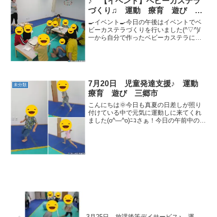
♪ 【イベント】ベビーカステラ
づくり♫ 運動 療育 遊び 三
郷市
🍳イベント🍳今日の午後はイベントでベ
ビーカステラづくりを行いました(^▽^)/
一から自分で作ったベビーカステラに大
喜びでした！！今日の様子です☟📷✨①挨
拶最初に先生から今日の流れの説明があ
ります！！静かに聞けていました👂🌟②
卵を割る代表者二...
7月20日 児童発達支援♪ 運動
未分類
療育 遊び 三郷市
こんにちは🌞今日も真夏の日差しが照り
付けている中で元気に運動しに来てくれ
ました(o^―^o)ﾆｺさぁ！今日の午前中のメ
ニューです☟【リズムラン】音が止まるま
で走りきることが出来ました👣【スーパ
ーマン】腕の力でしっかりと捕まって進
めました👐【...
3月25日 放課後等デイサービス♪ 運