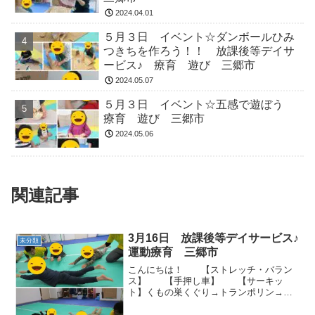
2024.04.01
５月３日 イベント☆ダンボールひみ
つきちを作ろう！！ 放課後等デイサ
ービス♪ 療育 遊び 三郷市
2024.05.07
５月３日 イベント☆五感で遊ぼう
療育 遊び 三郷市
2024.05.06
関連記事
3月16日 放課後等デイサービス♪
未分類
運動療育 三郷市
こんにちは！ 【ストレッチ・バラン
ス】 【手押し車】 【サーキッ
ト】くもの巣くぐり→トランポリン→鉄
棒（すずめ）→ケンケンパ 今日も元
気に体を動かしました！