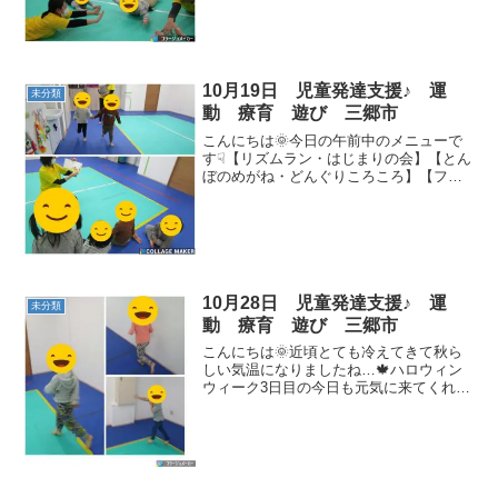
10月19日 児童発達支援♪ 運
未分類
動 療育 遊び 三郷市
こんにちは🌞今日の午前中のメニューで
す☟【リズムラン・はじまりの会】【とん
ぼのめがね・どんぐりころころ】【フー
プ電車】【ソリ】【パカポコ】【サーキ
ット】🌟前転 🌟いがぐり平均台 🌟ト
ランポリン 🌟跳び箱今日も元気に運動
出来ました！
10月28日 児童発達支援♪ 運
未分類
動 療育 遊び 三郷市
こんにちは🌞近頃とても冷えてきて秋ら
しい気温になりましたね…🍁ハロウィン
ウィーク3日目の今日も元気に来てくれた
子どもたち👻🍬🍭さぁ！！今日のメニュ
ーです☟【リズムラン、電車ラン】まずは
走って体を温めましょう🔥 【ハロウィー
ン仮装】みんなで一...