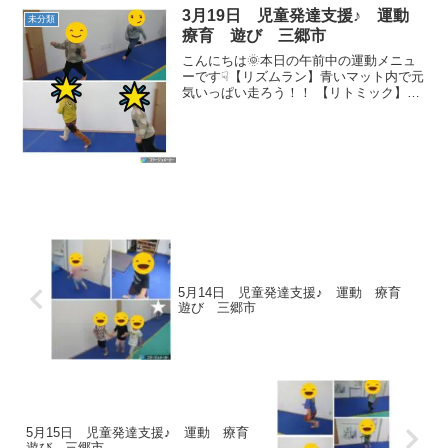
3月19日 児童発達支援♪ 運動
未分類
療育 遊び 三郷市
こんにちは🌞本日の午前中の運動メニュ
ーです☟【リズムラン】青いマット内で元
気いっぱい走ろう！！ 【リトミック】お
友達と一緒に行ったり、大人気のこちょ
こちょ虫で楽しく遊びました(^▽^)/ 【綱
引き】歌に合わせいとぐるまをした後は
先生vsみん...
5月14日 児童発達支援♪ 運動 療育
遊び 三郷市
5月15日 児童発達支援♪ 運動 療育
遊び 三郷市