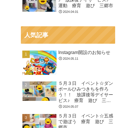
運動 療育 遊び 三郷市
2024.04.01
人気記事
Instagram開設のお知らせ
2024.05.11
５月３日 イベント☆ダン
ボールひみつきちを作ろ
う！！ 放課後等デイサー
ビス♪ 療育 遊び 三郷
市
2024.05.07
５月３日 イベント☆五感
で遊ぼう 療育 遊び 三
郷市