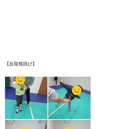
【反復横跳び】