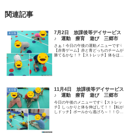
関連記事
7月2日 放課後等デイサービス
未分類
♪ 運動 療育 遊び 三郷市
さぁ！今日の午後の運動メニューです☟
【赤青ゲーム】赤と青どっちのチームが
勝てるかな！？【ストレッチ】体をほぐ
して怪我のないように👣【反復横跳び】
何回跳べるようになったかな！？【大縄
跳び】タイミングをみて上手にジャンプ
できました(o^―^o)...
11月4日 放課後等デイサービス
未分類
♪ 運動 療育 遊び 三郷市
今日の午後のメニューです☟【ストレッ
チ】しっかりと体を伸ばして！！【転が
しドッチ】ボールから逃げろ～！！🥎
【反復横跳び】段々飛べる回数が増えて
きました(^▽^)/ 【キャッチボール】先生
に指示された投げ方でキャッチ！！🥎
【回転ジャンプ】...