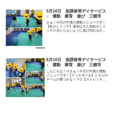
5月18日 放課後等デイサービス
未分類
♪ 運動 療育 遊び 三郷市
さぁ！今日の午後の運動メニューです☟
【転がしドッチ】最初は大人気転がしド
ッチ🥎当たらないように逃げ切れるか
な！？【ストレッチ】身体をほぐして怪
我のないように👣【手押し車】腕の力で
体を支えて進みます👐【うちわで風船バ
レー】うちわをラケットのよ...
6月10日 放課後等デイサービス
未分類
♪ 運動 療育 遊び 三郷市
こんにちは！🌞さぁ！今日の午後の運動
メニューです☟【ドッチボール】どちらの
チームが勝つかな！？🥎【ストレッチ】
体をほぐして怪我のないように👣【手押
し車】腕の力で進みましょう✋【綱引
き】引っ張ってどっちのチームが勝つか
な！？【大縄跳び】八の字...