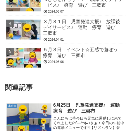
ービス♪ 療育 遊び 三郷市
2024.05.07
３月３１日 児童発達支援♪ 放課後
デイサービス♪ 運動 療育 遊び
三郷市
2024.04.01
５月３日 イベント☆五感で遊ぼう
療育 遊び 三郷市
2024.05.06
関連記事
6月25日 児童発達支援♪ 運動
未分類
療育 遊び 三郷市
こんにちは🌞今日も元気に運動しに来て
くれました(o^―^o)ﾆｺさぁ！今日の午前中
の運動メニューです☟【リズムラン】音に