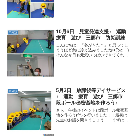
合わせて走りましょう👣【リトミック】
こちょこちょ虫から逃げろ🐛【マット相
撲】押して押して先生を倒せるか！？✊
【だるまさん...
10月6日 児童発達支援♪ 運動
未分類
療育 遊び 三郷市 防災訓練
こんにちは！「冬がきた？」と思ってし
まうほど急に冷え込みましたね❄(´;ω;｀)
そんな今日も元気いっぱいできてくれた
子どもたち♫さぁ！今日の午前中は避難
訓練を行いました🔥そのお写真です☟【避
難訓練】まずは行動の確認です！避難口
の場所も確認し...
5月3日 放課後等デイサービス
未分類
♪ 運動 療育 遊び 三郷市
段ボール秘密基地を作ろう♪
さぁ！午後のイベントは段ボール秘密基
地を作ろう(^^♪を行いました！！最初は
先生のお話を聞きましょう！！まずは切
ったり絵を描いたり✎ 段々出来上がって
きました！！ すごい！立派なお家が出来
ました(^▽^)/✨