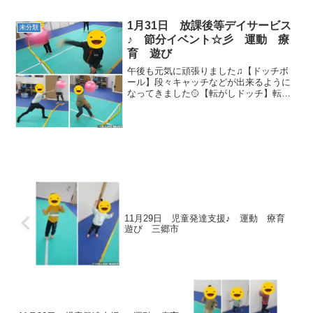
1月31日 放課後等デイサービス
未分類
♪ 節分イベント☆彡 運動 療
育 遊び
午後も元気に頑張りました♫【ドッチボ
ール】段々キャッチなどが出来るように
なってきました🥎【転がしドッチ】転が
ってくるボールから逃げましょう👣【フ
ープ遊び】①フープ追いかけっこ②転が
しフープ通り【綱引き】二チームに分か
れて行います！！力がつい...
11月29日 児童発達支援♪ 運動 療育
遊び 三郷市