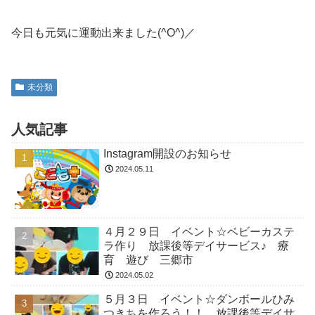
今日も元気に運動出来ました(^O^)／
未分類
人気記事
Instagram開設のお知らせ
2024.05.11
４月２９日 イベント☆ベビーカステ
ラ作り 放課後等デイサービス♪ 療
育 遊び 三郷市
2024.05.02
５月３日 イベント☆ダンボールひみ
つきちを作ろう！！ 放課後等デイサ