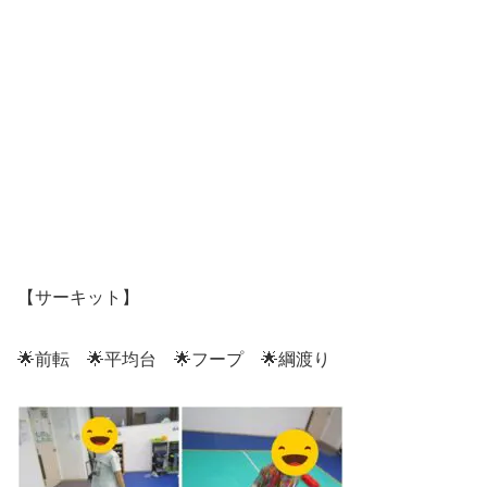
【サーキット】
🌟前転 🌟平均台 🌟フープ 🌟綱渡り