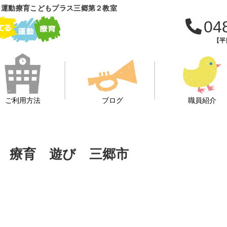
 運動療育こどもプラス三郷第２教室
04
【平日
ご利用方法
ブログ
職員紹介
動 療育 遊び 三郷市