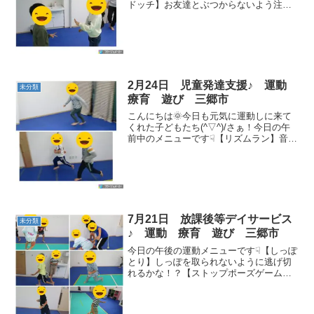
ドッチ】お友達とぶつからないよう注意
しながら楽しく行うことが出来ました👏
【旗揚げ】職員の指示を聞きながら上手
にできました！みんなとても姿勢が良い
ですね～！ 【障...
2月24日 児童発達支援♪ 運動
未分類
療育 遊び 三郷市
こんにちは🌞今日も元気に運動しに来て
くれた子どもたち(^▽^)/さぁ！今日の午
前中のメニューです☟【リズムラン】音楽
に合わせて走れ👣【始まりの挨拶、手遊
び、カード】グーチョキパで✊ トントン
ひげ爺さん👴カードは1～20の数字と、食
べ物🍛 【...
7月21日 放課後等デイサービス
未分類
♪ 運動 療育 遊び 三郷市
今日の午後の運動メニューです☟【しっぽ
とり】しっぽを取られないように逃げ切
れるかな！？【ストップポーズゲーム】
音楽に合わせて体を動かしましょう👣
【大根抜き】腕の力で支えて抜かれない
ように🥬【宝物集めとおせんぼ鬼】鬼に