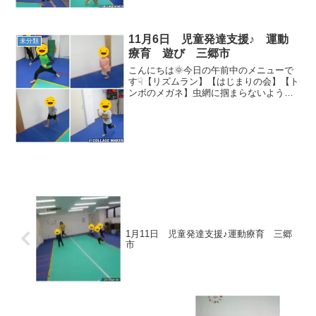
捕まらないように宝物を集...
11月6日 児童発達支援♪ 運動
未分類
療育 遊び 三郷市
こんにちは🌞今日の午前中のメニューで
す☟【リズムラン】【はじまりの会】【ト
ンボのメガネ】虫網に掴まらないように
逃げます(^^♪【赤青ゲーム】制限時間２
０秒以内に赤を青にひっくり返しまし
た！【ボール探しスペースプットイン】
【ストラックアウト】...
1月11日 児童発達支援♪運動療育 三郷
市