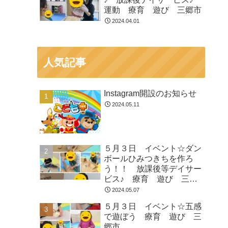
運動 療育 遊び 三郷市
2024.04.01
人気記事
Instagram開設のお知らせ
2024.05.11
５月３日 イベント☆ダン
ボールひみつきちを作ろ
う！！ 放課後等デイサー
ビス♪ 療育 遊び 三郷
市
2024.05.07
５月３日 イベント☆五感
で遊ぼう 療育 遊び 三
郷市