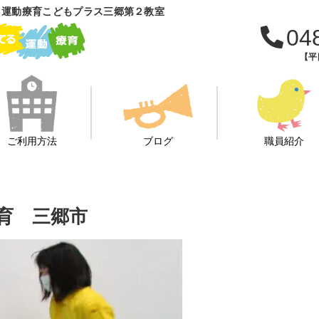
 運動療育こどもプラス三郷第２教室
04
【平日
ご利用方法
ブログ
職員紹介
療育 三郷市