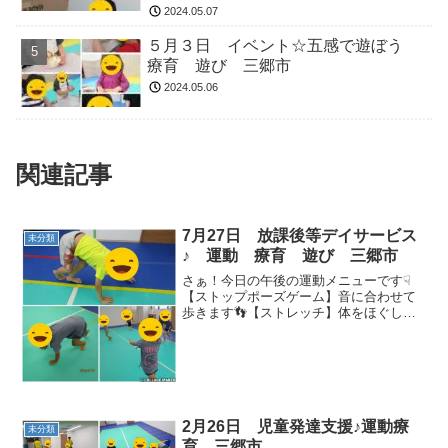
2024.05.07
５月３日 イベント☆五感で遊ぼう
療育 遊び 三郷市
2024.05.06
関連記事
7月27日 放課後等デイサービス
未分類
♪ 運動 療育 遊び 三郷市
さぁ！今日の午後の運動メニューです☟
【ストップポーズゲーム】音に合わせて
歩きます👣【ストレッチ】体をほぐして
怪我のないように👣【手押し車】腕の力
で体を支えて進むことが出来ていました
👐【反復横跳び】跳ぶ回数もとても増え
てきました(o^―^o)...
2月26日 児童発達支援♪運動療
未分類
育 三郷市