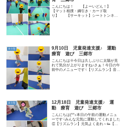
こんにちは！ 【よーいどん！】
【マット相撲・綱引き・カード取
り】 【サーキット】シートトンネル
→トランポリン→綱わたり→フープトン
ネル 今日も元気に体を動かしまし
た！
9月10日 児童発達支援♪ 運動
未分類
療育 遊び 三郷市
こんにちは🌞今日は久しぶりに太陽が見
れて気分が上がりますね♪さぁ！今日の午
前中のメニューです☟【リズムラン】音に
合わせて走りましょう👣🎶【手遊び、絵
本】静かに座って先生のお話を聞けまし
た👂🌟【ストップポーズゲーム】音楽に
合わせて歩いて(^^...
12月18日 児童発達支援♪ 運
未分類
動 療育 遊び 三郷市
こんにちは(^^♪本日の午前の運動メニュ
ーです☟みんな元気に運動してくれました
👏【リズムラン】元気よく走れ～👟【ソ