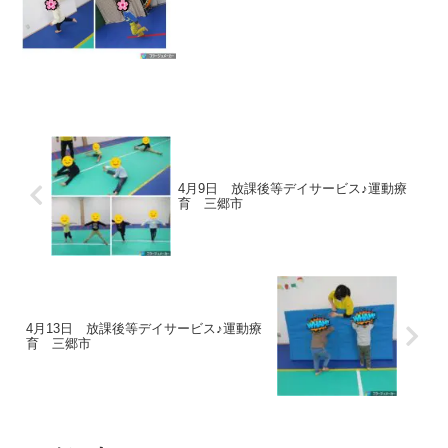
リ】【形合わせ】最後は先生とハイタッ
チでゴールです👐 途中のお水休憩も忘れ
ずに行いました(^▽^)/【宝集め】ボール
転がし・色...
4月9日 放課後等デイサービス♪運動療
育 三郷市
4月13日 放課後等デイサービス♪運動療
育 三郷市