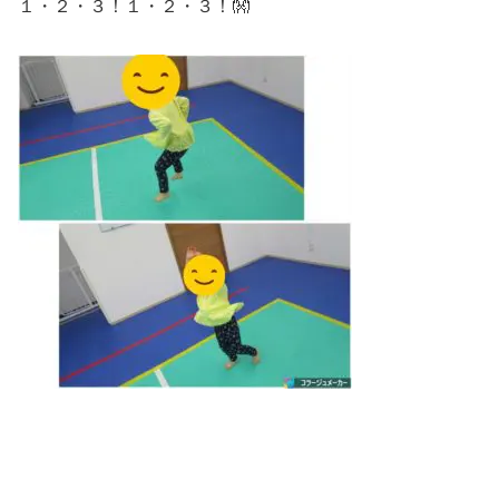
１・２・３！１・２・３！👐