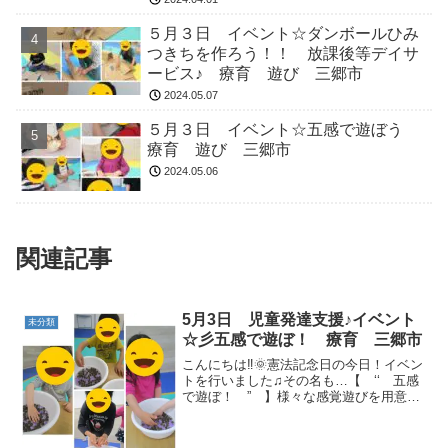
５月３日 イベント☆ダンボールひみ
つきちを作ろう！！ 放課後等デイサ
ービス♪ 療育 遊び 三郷市
2024.05.07
５月３日 イベント☆五感で遊ぼう
療育 遊び 三郷市
2024.05.06
関連記事
5月3日 児童発達支援♪イベント
未分類
☆彡五感で遊ぼ！ 療育 三郷市
こんにちは‼🌞憲法記念日の今日！イベン
トを行いました♫その名も…【 ‘‘ 五感
で遊ぼ！ ” 】様々な感覚遊びを用意し
ました(o^―^o)普段は中々出来ない遊びも
今日は心行くまででき、大興奮の子ども
たちでした♪さぁ！それではその様子です