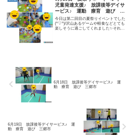
児童発達支援♪ 放課後等デイサ
ービス♪ 運動 療育 遊び 三
郷市
今日は第二回目の夏祭りイベントでした
(^▽^)/沢山あるゲームや軽食などとても
楽しそうに過ごしてくれました✨それで
は今日のお写真です📷☟ 【ヨ
ーヨーつり】祭りと言えばやっぱりこ
れ！！✨祭りが開始すると一番最初にい
っぱいになります(...
6月18日 放課後等デイサービス♪ 運
動 療育 遊び 三郷市
6月19日 放課後等デイサービス♪ 運
動 療育 遊び 三郷市