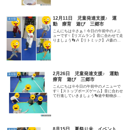
☟📷【...
12月11日 児童発達支援♪ 運
未分類
動 療育 遊び 三郷市
こんにちは🌞さぁ！今日の午前中のメニ
ューです☟【リズムラン】音に合わせて走
りましょう👣🎶【リトミック】🎶森の音
楽隊 🎶トンボのメガネ 【だるまさんが
転んだ】見つからないようにしっかり隠
れていました(^▽^)/✨【毒ヘビジャンプス
ペースプット...
2月26日 児童発達支援♪ 運動
未分類
療育 遊び 三郷市
こんにちは🌞今日の午前中のメニューで
す☟【ストップポーズゲーム】音に合わせ
て行進していきましょう👣途中動物歩き
やカラータッチも行いました(o^―^o)ﾆｺ
【マット相撲】四つ壁脱出をします！押
して押して脱出だ！！【タオル遊び】ブ
ランコ✨ソリ🛷...
8月15日 夏祭り🌞 イベント
未分類