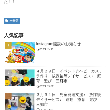
た！！
未分類
人気記事
Instagram開設のお知らせ
2024.05.11
４月２９日 イベント☆ベビーカステ
ラ作り 放課後等デイサービス♪ 療
育 遊び 三郷市
2024.05.02
３月３１日 児童発達支援♪ 放課後
デイサービス♪ 運動 療育 遊び
三郷市
2024.04.01