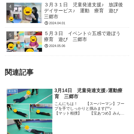
３月３１日 児童発達支援♪ 放課後
デイサービス♪ 運動 療育 遊び
三郷市
2024.04.01
５月３日 イベント☆五感で遊ぼう
療育 遊び 三郷市
2024.05.06
関連記事
3月14日 児童発達支援♪運動療
未分類
育 三郷市
こんにちは！ 【スーパーマン】フー
プを手でしっかりと掴みます(^^♪
【マット相撲】 【宝あつめ】みんな
で協力して宝を集めます(^^) 【カード
取りジャンプ】 【サーキット】フー
プトンネル→ロープ→トランポリン→お
やまジャンプ ...