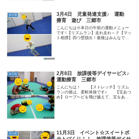
3月4日 児童発達支援♪ 運動
未分類
療育 遊び 三郷市
こんにちは🌞本日の午前の運動メニュー
です☟【リズムラン】走れ走れ～🚩【マッ
ト相撲】四つ壁脱出！最後はみんなでい
つものマット相撲も行いました(o^―^o)
【ソリ】上手にバランスを取ります！お
手てを振ってくれたお友達もいました♪
【タオルブラ...
2月8日 放課後等デイサービス♪
未分類
運動療育 三郷市
こんにちは！ 【ストレッチ】リズム
ランの後は、柔軟体操です♪ 【宝あつ
め】ロープヘビを飛び越えて、宝をあつ
めます☆ 【サーキット】平均台→マ
ットトンネル→バランスボール転がし→
前転 今日も元気に体を動かしまし
た！
11月3日 イベント☆スイートポ
未分類
テトづくり！！ 放課後等デイサ