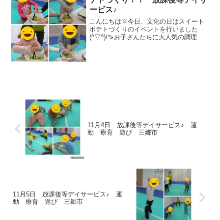
ービス♪
こんにちは🌞今日、文化の日はスイート
ポテトづくりのイベントを行いました
(^▽^)/🍠お子さんたちに大人気の調理イ
ベント！！🔪🥣今日も沢山の子どもたち
が楽しく参加してくれていました♫さ
ぁ！その様子をお届けしていきます☟📷①
お芋つぶし🍠マッシャ...
11月4日 放課後等デイサービス♪ 運
動 療育 遊び 三郷市
11月5日 放課後等デイサービス♪ 運
動 療育 遊び 三郷市