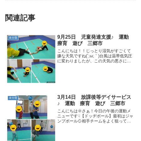
関連記事
9月25日 児童発達支援♪ 運動
未分類
療育 遊び 三郷市
こんにちは！！じっとり湿気がすごくて
嫌な天気ですね(´;ω;｀)台風は温帯低気圧
に変わりましたが、この天気の悪さに何
だかテンションが下がってしまいます
ね…ですが子どもたちは今日も元気いっ
ぱい運動頑張ってくれました！！👐さ
ぁ！今日の午前中の運...
3月14日 放課後等デイサービス
未分類
♪ 運動 療育 遊び 三郷市
こんにちは🌞さぁ！今日の午後の運動メ
ニューです☟【ドッヂボール】最初はジャ
ンプボール🥎相手チームをよく狙って投
げることが出来ていました(^▽^)/【マッ
ト相撲】今日は子供立ち同士の対決です
👊【綱引き】かなり強い力で引っ張れる