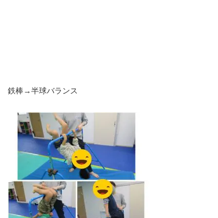
鉄棒→半球バランス