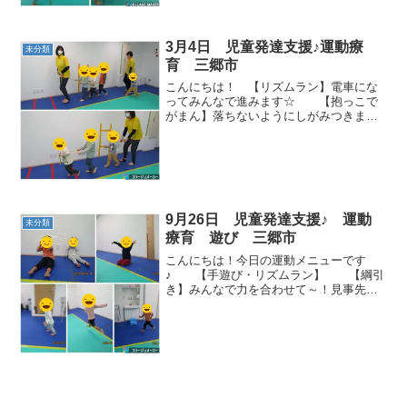
ようになってきま...
3月4日 児童発達支援♪運動療
未分類
育 三郷市
こんにちは！ 【リズムラン】電車にな
ってみんなで進みます☆ 【抱っこで
がまん】落ちないようにしがみつきます
(^^♪ 【スーパーマン】 【ロデオ
ボーイ】バランス感覚を養います
(^O^) 【サーキット】平均台→跳び箱
ジャンプ→トランポリ...
9月26日 児童発達支援♪ 運動
未分類
療育 遊び 三郷市
こんにちは！今日の運動メニューです
♪ 【手遊び・リズムラン】 【綱引
き】みんなで力を合わせて～！見事先生
に勝つことが出来ました！！ 【フー
プ転がし】回したり、転がしたり、輪投
げにしたりとそれぞれに楽しみます♪以前
よりも上手に転がすこと...