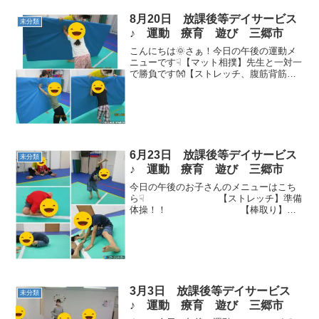
8月20日 放課後等デイサービス
未分類
♪ 運動 療育 遊び 三郷市
こんにちは🌞さぁ！今日の午後の運動メ
ニューです☟【マット相撲】先生と一対一
で勝負です👐【ストレッチ、腹筋背筋】
ペアで行いました♪【手押し車】腕の力で
しっかりと進むことが出来ていました
(^▽^)/【キャッチボール】相手の方に向
かって投げること...
6月23日 放課後等デイサービス
未分類
♪ 運動 療育 遊び 三郷市
今日の午後のお子さんのメニューはこち
ら☟ 【ストレッチ】準備
体操！！ 【棒取り】よ
ーいスタート！！倒れる前にキャッ
チ！ 【サ
ーキット】バランスボード→トランポリ
ン→ハードル→ケンケンパ ...
3月3日 放課後等デイサービス
未分類
♪ 運動 療育 遊び 三郷市