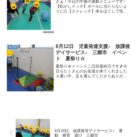
さぁ！今日の午後の運動メニューです☟
【転がしドッチ】ボールに当たらないよ
うに🥎【ストレッチ】体をほぐして怪我
のないようにしましょう👣【四種目競
技】ピーナッツボール・半球バランス ロ
デオボーイキャッチボール・コーン足重
ね の四種目を45秒ずつ...
8月12日 児童発達支援♪ 放課後
未分類
デイサービス♪ 三郷市 イベン
ト 夏祭り☆
夏祭り🍧イベント二日目最終日です🎵今
日もたくさんのお友達が来てくれました
☺暑い中、足を運んでくださりありがと
うございましたm(_ _"m)本日も二部制☆
様子をカメラ📷に収めていこうと思いま
す(*^^)v【🍌バナナシューティング🍌】
【🎈ヨーヨ...
4月24日 放課後等デイサービス♪ 運
動 療育 遊び 三郷市