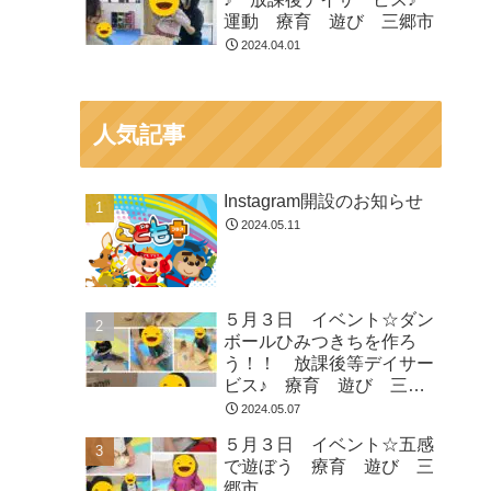
運動 療育 遊び 三郷市
2024.04.01
人気記事
Instagram開設のお知らせ
2024.05.11
５月３日 イベント☆ダン
ボールひみつきちを作ろ
う！！ 放課後等デイサー
ビス♪ 療育 遊び 三郷
市
2024.05.07
５月３日 イベント☆五感
で遊ぼう 療育 遊び 三
郷市