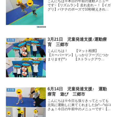
こんにちは🌞本日の午前の運動メニュー
です☟【リズムラン】走れ走れ～！【イガ
グリ】バナナのポーズで10秒耐えきれる
のかっΣ(･ω･ﾉ)ﾉ！【ストップポーズゲー
ム】人間や犬、カエル、クマ、ウサギに
変身して音楽が止まったら「ピタっ」と
止まります👟...
3月21日 児童発達支援♪運動療
未分類
育 三郷市
こんにちは！ 【マット相撲】
【スーパーマン】しっかりフープにつか
まります(^^♪ 【ストラックアウ
ト】 【風船取りジャンプ・風船遊
び】 【サーキット】フープトンネル
→トランポリン→滑り台 今日も元気
に体を動かしました！
6月14日 児童発達支援♪ 運動
未分類
療育 遊び 三郷市
こんにちは🌞今日も張りきってとっても
元気に運動しに来てくれました(o^―^o)ﾆｺ
さぁ！今日の午前中のメニューです☟【リ
ズムラン】音に合わせて走りましょう👣