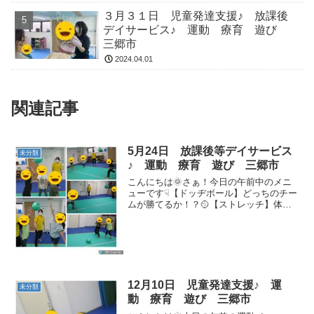
３月３１日 児童発達支援♪ 放課後
デイサービス♪ 運動 療育 遊び
三郷市
2024.04.01
関連記事
5月24日 放課後等デイサービス
未分類
♪ 運動 療育 遊び 三郷市
こんにちは🌞さぁ！今日の午前中のメニ
ューです☟【ドッヂボール】どっちのチー
ムが勝てるか！？🥎【ストレッチ】体を
ほぐして怪我のないように👣【手押し
車】腕の力で支えて進みましょう👐【綱
引き】一回戦目はお友達同士の対決！！
二回戦目は先生たちとの対...
12月10日 児童発達支援♪ 運
未分類
動 療育 遊び 三郷市