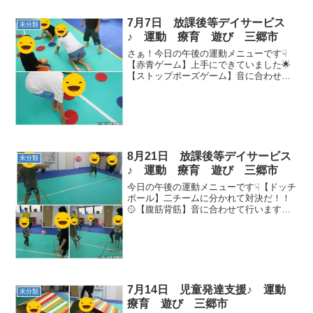
7月7日 放課後等デイサービス
未分類
♪ 運動 療育 遊び 三郷市
さぁ！今日の午後の運動メニューです☟
【赤青ゲーム】上手にできていました🌟
【ストップポーズゲーム】音に合わせて
体を動かしましょう🐸【手押し車】手の
力で支えて進むことが出来ていました！
👊【綱引き】お友達同士の対決でし
た！！👌【宝あつめ】ジャンプ...
8月21日 放課後等デイサービス
未分類
♪ 運動 療育 遊び 三郷市
今日の午後の運動メニューです☟【ドッチ
ボール】二チームに分かれて対決だ！！
🥎【腹筋背筋】音に合わせて行います👊
【綱引き】どっちがボールを先に取れる
か勝負だ！！【しっぽ取り】しっぽを意
識しながら相手のしっぽを狙います👀
【ドーンジャンケン】【サ...
7月14日 児童発達支援♪ 運動
未分類
療育 遊び 三郷市