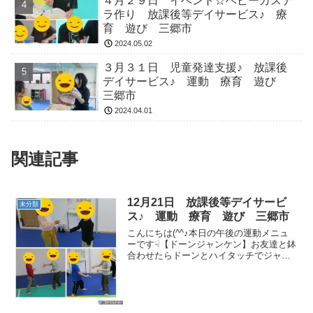
４月２９日 イベント☆ベビーカステ
ラ作り 放課後等デイサービス♪ 療
育 遊び 三郷市
2024.05.02
３月３１日 児童発達支援♪ 放課後
デイサービス♪ 運動 療育 遊び
三郷市
2024.04.01
関連記事
12月21日 放課後等デイサービ
未分類
ス♪ 運動 療育 遊び 三郷市
こんにちは(^^♪本日の午後の運動メニュ
ーです☟【ドーンジャンケン】お友達と鉢
合わせたらドーンとハイタッチでジャン
ケンです✊【ストレッチ】開脚はとっても
上手なみんなの様子です！毎日積み重ね
ることでどんどん柔らかくなっていきま
す✌【イガグリバ...