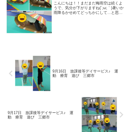
こんにちは！！まだまだ梅雨空は続くよ
うで、気分が下がりますね(´;ω;｀)暑いか
雨降るかせめてどっちかにして…と思う
今日この頃です💦それでも子供たちは元
気いっぱい運動しに来てくれまし
た！ 【キャタ
ピラー】コロコロ上手に...
9月16日 放課後等デイサービス♪ 運
動 療育 遊び 三郷市
9月17日 放課後等デイサービス♪ 運
動 療育 遊び 三郷市