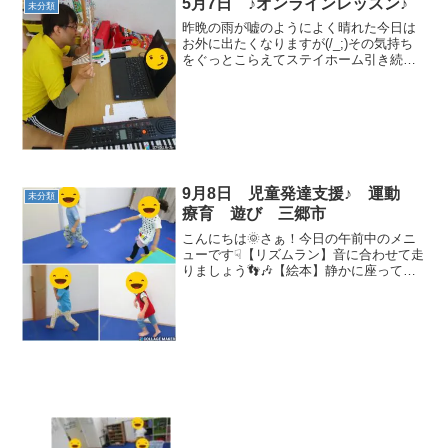
5月7日 ♪オンラインレッスン♪
未分類
昨晩の雨が嘘のようによく晴れた今日は
お外に出たくなりますが(/_;)その気持ち
をぐっとこらえてステイホーム引き続き
頑張りましょう！！今日は、在宅支援の
うちの一つオンラインレッスンの様子を
お見せします
👀
今日の...
9月8日 児童発達支援♪ 運動
未分類
療育 遊び 三郷市
こんにちは🌞さぁ！今日の午前中のメニ
ューです☟【リズムラン】音に合わせて走
りましょう👣🎶【絵本】静かに座って見
ることが出来ました♫👀【ストップポー
ズゲーム】音がなっている時は歩いて、
止まったら止まります！！動物歩きもた
くさんやりました(^▽...