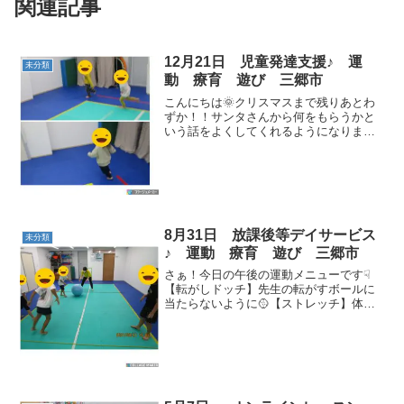
関連記事
12月21日 児童発達支援♪ 運
未分類
動 療育 遊び 三郷市
こんにちは🌞クリスマスまで残りあとわ
ずか！！サンタさんから何をもらうかと
いう話をよくしてくれるようになりまし
た🎁さぁ！それでは今日の午前中のメニ
ューです☟【リズムラン】しっかり走って
身体を温めよう🔥【マット相撲】押して
押して👐先生を倒せるか...
8月31日 放課後等デイサービス
未分類
♪ 運動 療育 遊び 三郷市
さぁ！今日の午後の運動メニューです☟
【転がしドッチ】先生の転がすボールに
当たらないように🥎【ストレッチ】体を
ほぐして怪我のないように👣【手押し
車】女子チームと男子チームに分かれて
行いました！！✋【反復横跳び】跳ぶ回
数がとても増えてきました！...