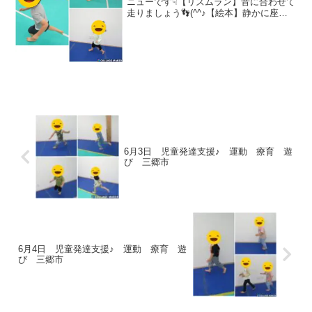
ニューです☟【リズムラン】音に合わせて
走りましょう👣(^^♪【絵本】静かに座っ
てお話を聞けました👂📚【ストップポー
ズゲーム】色々な動物歩きを行いました
🐸🐻【タオルブランコ】ゆらゆらと気持
ちよさそうに揺られ...
6月3日 児童発達支援♪ 運動 療育 遊
び 三郷市
6月4日 児童発達支援♪ 運動 療育 遊
び 三郷市