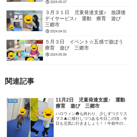
2024.05.07
３月３１日 児童発達支援♪ 放課後
デイサービス♪ 運動 療育 遊び
三郷市
2024.04.01
５月３日 イベント☆五感で遊ぼう
療育 遊び 三郷市
2024.05.06
関連記事
11月2日 児童発達支援♪ 運動
未分類
療育 遊び 三郷市
ハロウィン🎃も終わり、少しずつクリス
マス🎄に移行しつつある今日この頃…今
日も元気に行きましょう！！午前中のメ
ニューです☟【リズムラン】音に合わせて
走りましょう👣【リトミック】サンサン