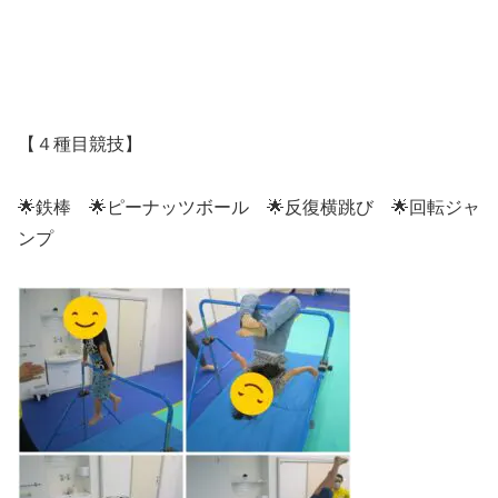
【４種目競技】
🌟鉄棒 🌟ピーナッツボール 🌟反復横跳び 🌟回転ジャ
ンプ