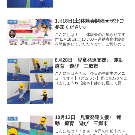
体操を踊りました(^▽^)/【ハンモック】
ゆらゆらと揺られ...
1月18日(土)体験会開催★ぜひご
未分類
参加ください♪
こんにちは！ 体験会のお知らせです
(^^)1月18日(土)13：00～運動療育体験会
を開催させていただきます。ご興味のあ
る方は、お早めにお問い合わせください
☆ こどもプラス三郷第２教室住
所：三郷市早稲田２丁目７番地２ メゾ
8月28日 児童発達支援♪ 運動
未分類
ンドベール...
療育 遊び 三郷市
こんにちは🌞さぁ！今日の午前中のメニ
ューです☟【リズムラン】音に合わせて走
りましょう👣【絵本】静かに座って見る
ことが出来ました📚【リトミック】🌟ア
ブラハムの子 🌟こちょこちょ虫 【だる
まさんが転んだ】上手に止まれていまし
た！！【大根抜き】引...
10月12日 児童発達支援♪ 運
未分類
動 療育 遊び 三郷市
こんにちは！！さぁ！今日の午前中のメ