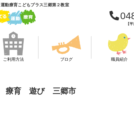
 運動療育こどもプラス三郷第２教室
04
【平日
ご利用方法
ブログ
職員紹介
動 療育 遊び 三郷市