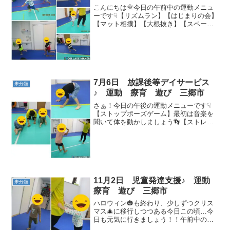
こんにちは🌞今日の午前中の運動メニュ
ーです☟【リズムラン】【はじまりの会】
【マット相撲】【大根抜き】【スペース
プットイン】【ストップポーズゲーム】
【サーキット】🌟平均台 🌟トランポリ
ン 🌟跳び箱ジャンプ 🌟ケンケンパ 今
日も元気に運動出来ま...
7月6日 放課後等デイサービス
未分類
♪ 運動 療育 遊び 三郷市
さぁ！今日の午後の運動メニューです☟
【ストップポーズゲーム】最初は音楽を
聞いて体を動かしましょう👣【ストレッ
チ】体をほぐして怪我のないように
(^▽^)/【マット相撲】押して押して先生
を倒せ👐✨【棒取り】倒れる前にキャッ
チできるかな！？【コー...
11月2日 児童発達支援♪ 運動
未分類
療育 遊び 三郷市
ハロウィン🎃も終わり、少しずつクリス
マス🎄に移行しつつある今日この頃…今
日も元気に行きましょう！！午前中のメ
ニューです☟【リズムラン】音に合わせて