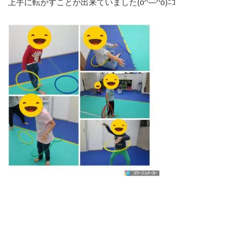
上手に転がすことが出来ていました(o^―^o)ﾆｺ