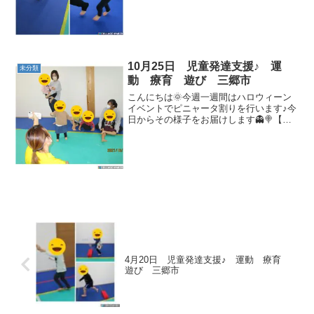
走りましょう👣【リトミック】サンサン
体操を踊りました(^▽^)/【ハンモック】
ゆらゆらと揺られ...
10月25日 児童発達支援♪ 運
未分類
動 療育 遊び 三郷市
こんにちは🌞今週一週間はハロウィーン
イベントでピニャータ割りを行います♪今
日からその様子をお届けします👻🍭【絵
本】静かに見ることが出来ました(^▽^)/
【リトミック】サンサン体操を行いまし
た(^▽^)/♪【だるまさんが転んだ】しっか
りと止ま...
4月20日 児童発達支援♪ 運動 療育
遊び 三郷市